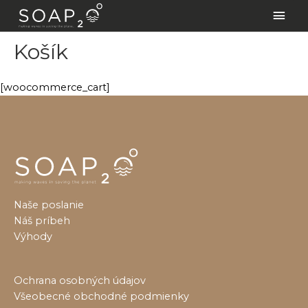
Preskočiť
Hlav
na
Men
obsah
Košík
[woocommerce_cart]
Naše poslanie
Náš príbeh
Výhody
Ochrana osobných údajov
Všeobecné obchodné podmienky