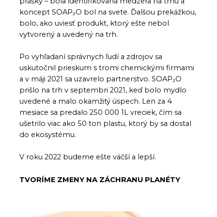
prášky – bola identifikovaná medzera na trhu a
koncept SOAP₂O bol na svete. Ďalšou prekážkou,
bolo, ako uviesť produkt, ktorý ešte nebol
vytvorený a uvedený na trh.
Po vyhľadaní správnych ľudí a zdrojov sa
uskutočnil prieskum s tromi chemickými firmami
a v máji 2021 sa uzavrelo partnerstvo. SOAP₂O
prišlo na trh v septembri 2021, keď bolo mydlo
uvedené a malo okamžitý úspech. Len za 4
mesiace sa predalo 250 000 1L vreciek, čím sa
ušetrilo viac ako 50 ton plastu, ktorý by sa dostal
do ekosystému.
V roku 2022 budeme ešte väčší a lepší.
TVORÍME ZMENY NA ZÁCHRANU PLANÉTY