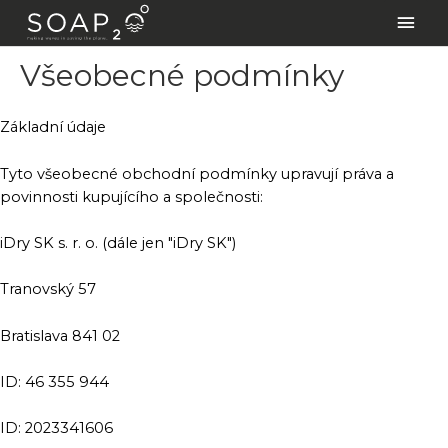
Přeskočit
Hlav
na
men
obsah
Všeobecné podmínky
Základní údaje
Tyto všeobecné obchodní podmínky upravují práva a
povinnosti kupujícího a společnosti:
iDry SK s. r. o. (dále jen "iDry SK")
Tranovský 57
Bratislava 841 02
ID: 46 355 944
ID: 2023341606