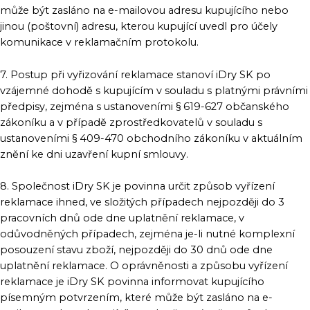
může být zasláno na e-mailovou adresu kupujícího nebo
jinou (poštovní) adresu, kterou kupující uvedl pro účely
komunikace v reklamačním protokolu.
7. Postup při vyřizování reklamace stanoví iDry SK po
vzájemné dohodě s kupujícím v souladu s platnými právními
předpisy, zejména s ustanoveními § 619-627 občanského
zákoníku a v případě zprostředkovatelů v souladu s
ustanoveními § 409-470 obchodního zákoníku v aktuálním
znění ke dni uzavření kupní smlouvy.
8. Společnost iDry SK je povinna určit způsob vyřízení
reklamace ihned, ve složitých případech nejpozději do 3
pracovních dnů ode dne uplatnění reklamace, v
odůvodněných případech, zejména je-li nutné komplexní
posouzení stavu zboží, nejpozději do 30 dnů ode dne
uplatnění reklamace. O oprávněnosti a způsobu vyřízení
reklamace je iDry SK povinna informovat kupujícího
písemným potvrzením, které může být zasláno na e-