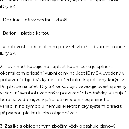
iDry SK.
- Dobírka - při vyzvednutí zboží
- Barion - platba kartou
- v hotovosti - při osobním převzetí zboží od zaměstnance
iDry SK.
2. Povinnost kupujícího zaplatit kupní cenu je splněna
okamžikem připsání kupní ceny na účet iDry SK uvedený v
potvrzení objednávky nebo předáním kupní ceny kurýrovi.
Při platbě na účet iDry SK se kupující zavazuje uvést správný
variabilní symbol uvedený v potvrzení objednávky. Kupující
bere na vědomí, že v případě uvedení nesprávného
variabilního symbolu nemusí elektronický systém přiřadit
připsanou platbu k jeho objednávce.
3. Zásilka s objednaným zbožím vždy obsahuje daňový