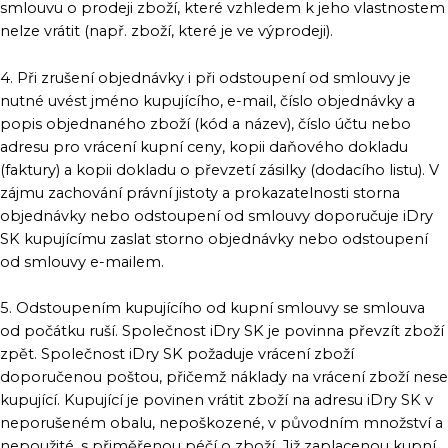
smlouvu o prodeji zboží, které vzhledem k jeho vlastnostem
nelze vrátit (např. zboží, které je ve výprodeji).
4. Při zrušení objednávky i při odstoupení od smlouvy je
nutné uvést jméno kupujícího, e-mail, číslo objednávky a
popis objednaného zboží (kód a název), číslo účtu nebo
adresu pro vrácení kupní ceny, kopii daňového dokladu
(faktury) a kopii dokladu o převzetí zásilky (dodacího listu). V
zájmu zachování právní jistoty a prokazatelnosti storna
objednávky nebo odstoupení od smlouvy doporučuje iDry
SK kupujícímu zaslat storno objednávky nebo odstoupení
od smlouvy e-mailem.
5. Odstoupením kupujícího od kupní smlouvy se smlouva
od počátku ruší. Společnost iDry SK je povinna převzít zboží
zpět. Společnost iDry SK požaduje vrácení zboží
doporučenou poštou, přičemž náklady na vrácení zboží nese
kupující. Kupující je povinen vrátit zboží na adresu iDry SK v
neporušeném obalu, nepoškozené, v původním množství a
nepoužité, s přiměřenou péčí o zboží. Již zaplacenou kupní