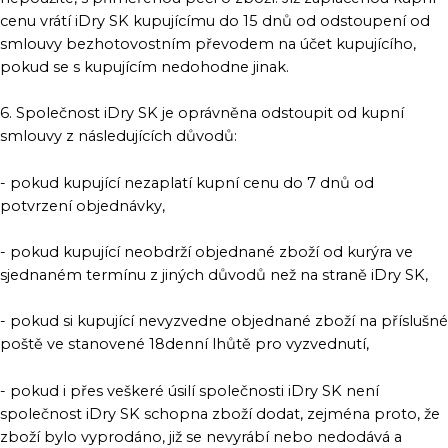
cenu vrátí iDry SK kupujícímu do 15 dnů od odstoupení od
smlouvy bezhotovostním převodem na účet kupujícího,
pokud se s kupujícím nedohodne jinak.
6. Společnost iDry SK je oprávněna odstoupit od kupní
smlouvy z následujících důvodů:
- pokud kupující nezaplatí kupní cenu do 7 dnů od
potvrzení objednávky,
- pokud kupující neobdrží objednané zboží od kurýra ve
sjednaném termínu z jiných důvodů než na straně iDry SK,
- pokud si kupující nevyzvedne objednané zboží na příslušné
poště ve stanovené 18denní lhůtě pro vyzvednutí,
- pokud i přes veškeré úsilí společnosti iDry SK není
společnost iDry SK schopna zboží dodat, zejména proto, že
zboží bylo vyprodáno, již se nevyrábí nebo nedodává a