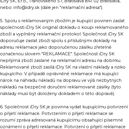
iDry SK, s.r.o., Tranovského 57, Bratislava 841 02 Bratislava,
nebo: info@idry.sk (dále jen "reklamační adresa").
5. Spolu s reklamovaným zbožím je kupující povinen zaslat
společnosti iDry SK originál dokladu o koupi reklamovaného
zboží a vyplněný reklamační protokol. Společnost iDry SK
doporučuje zaslat zboží spolu s příslušnými doklady na
adresu reklamace jako doporučenou zásilku zřetelně
označenou slovem "REKLAMACE". Společnost iDry SK
nepřijímá zboží zaslané na reklamační adresu na dobírku.
Reklamované zboží zasílá iDry SK na vlastní náklady a riziko
kupujícího. V případě oprávněné reklamace má kupující
nárok na náhradu nákladů na dopravu ve výši nezbytných
nákladů na bezpečné doručení reklamované zásilky (tyto
náklady musí být doloženy dokladem o této dopravě).
6. Společnost iDry SK je povinna vydat kupujícímu potvrzení
o přijetí reklamace. Potvrzením o přijetí reklamace se
rozumí zpráva adresovaná kupujícímu obsahující písemné
oznámení o přijetí reklamace. Potvrzení o přijetí reklamace