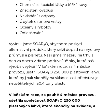
Chemikálie, toxické látky a těžké kovy
Znečištění ovzduší
Nakládání s odpady
Úbytek ozonové vrstvy
Oceány a rybolov
Odlesňování
Vyvinuli jsme SOAP₂O, abychom poskytli
alternativní produkt, který sníží dopad na mýdlový
průmysl a planetu. Našli jsme mezeru na trhu a
den za dnem vidíme pozitivní účinky, které náš
výrobek vytváří. V loňském roce, za 4 měsíce
provozu, ušetřil SOAP₂O 250 000 plastových lahví,
které by jinak skončily na skládce, což představuje
neuvěřitelných 50,4 tuny plastu.
V loňském roce, za pouhé 4 měsíce provozu,
ušetřila společnost SOAP₂O 250 000
plastových lahví, které skončily na skládce, a